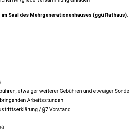
r im Saal des Mehrgenerationenhauses (ggü Rathaus)
.
s
ühren, etwaiger weiterer Gebühren und etwaiger Sonde
erbringenden Arbeitsstunden
strittserklärung / §7 Vorstand
5)